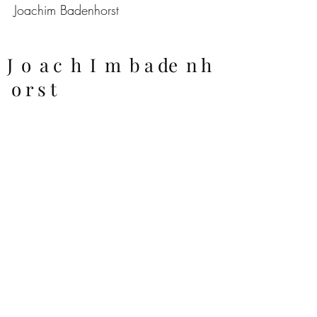
Joachim Badenhorst
J o a c h I m b a de n h
o r s t