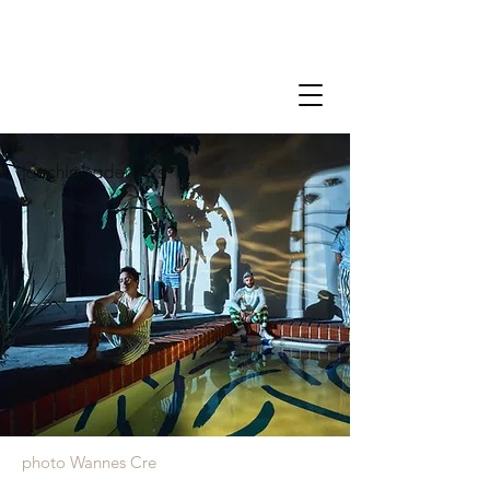
joachimbadenhorst
photo Wannes Cre